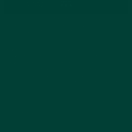
У НОВОМУ ВІДЕО ПОКАЗУЄМО АКТУАЛЬНИЙ СТАН 
БУДІВЕЛЬНОГО МАЙДАНЧИКА ТА ПІДСУМОВУЄМО 
РОБОТИ, ВИКОНАНІ ПРОТЯГОМ 2025 РОКУ.
НАРАЗІ ПРОЄКТ EQUIDES VILLAS ЗАВЕРШИВ ЕТАП 
ФОРМУВАННЯ БАЗОВОЇ ІНФРАСТРУКТУРИ. ОСНОВНА 
УВАГА БУЛА ЗОСЕРЕДЖЕНА НА РОБОТІ З РЕЛЬЄФОМ: 
ПРОВЕДЕНО ТЕРАСУВАННЯ ПАГОРБА ТА ЗВЕДЕНО 
ОПОРНІ СТІНИ. ПАРАЛЕЛЬНО ТРИВАЛИ ІНЖЕНЕРНІ 
РОБОТИ — ПІДВЕДЕННЯ ЕЛЕКТРИКИ ТА САНТЕХНІКИ.
ПРО АРХІТЕКТУРНІ РІШЕННЯ, ОБРАНІ ПІДХОДИ ТА 
ЗАГАЛЬНУ КОНЦЕПЦІЮ МІСТЕЧКА РОЗПОВІДАЄ 
ГОЛОВНА АРХІТЕКТОРКА ПРОЄКТУ. 
ТАКОЖ У ВІДЕО ДІЛИМОСЯ ПЛАНАМИ НА 2026 РІК ТА 